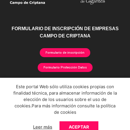
FORMULARIO DE INSCRIPCIÓN DE EMPRESAS
CAMPO DE CRIPTANA
Formulario de inscripción
Formulario Protección Datos
directorioempresarial@campodecriptana.es
Este portal Web sólo utiliza cookies propias con
finalidad técnica, para almacenar información de la
Si su negocio no aparece o contiene datos erróneos rellene el formulario de inscripción
elección de los usuarios sobre el uso de
o envíenos un correo electrónico. Todos los datos se actualizarán en la próxima
actualización del directorio.
cookies.Para más información consulte la
política
de cookies
POLÍTICA DE PRIVACIDAD
POLÍTICA DE COOKIES
AVISO LEGAL
Leer más
ACEPTAR