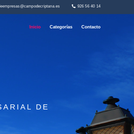
deempresas@campodecriptana.es
926 56 40 14
Inicio
Categorías
Contacto
SARIAL DE