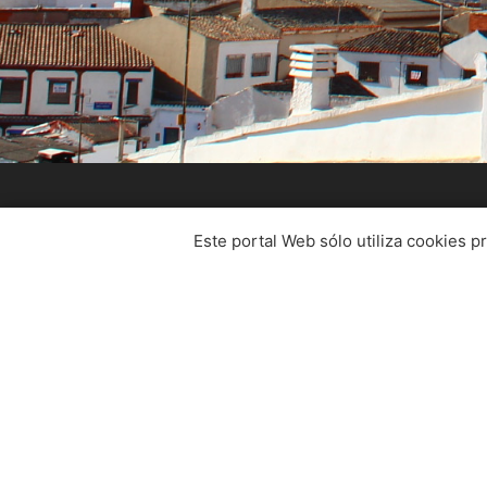
CENTRO DE EMPRESAS DE
CAMPO DE CRIPTANA
Este portal Web sólo utiliza cookies p
926 56 40 14
centrodeempresas@campodecriptana.es
AV Hispanidad, 11 Campo de Criptana (Ciudad
Real)