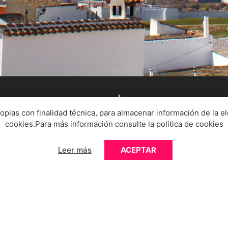
FORMUL
ropias con finalidad técnica, para almacenar información de la e
cookies.Para más información consulte la
política de cookies
Formulari
Leer más
ACEPTAR
dir
Si su negocio no 
o envíenos un