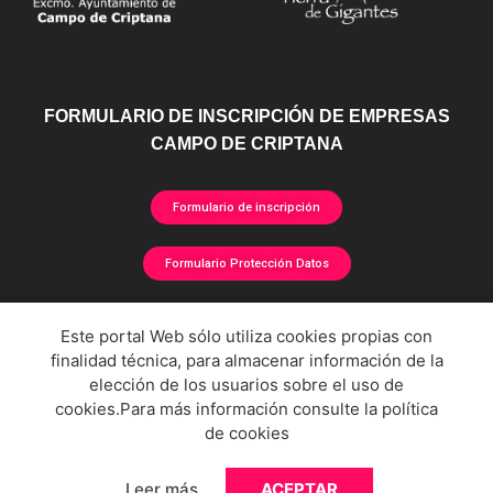
FORMULARIO DE INSCRIPCIÓN DE EMPRESAS
CAMPO DE CRIPTANA
Formulario de inscripción
Formulario Protección Datos
directorioempresarial@campodecriptana.es
Este portal Web sólo utiliza cookies propias con
finalidad técnica, para almacenar información de la
Si su negocio no aparece o contiene datos erróneos rellene el formulario de inscripción
elección de los usuarios sobre el uso de
o envíenos un correo electrónico. Todos los datos se actualizarán en la próxima
actualización del directorio.
cookies.Para más información consulte la
política
de cookies
POLÍTICA DE PRIVACIDAD
POLÍTICA DE COOKIES
AVISO LEGAL
Leer más
ACEPTAR