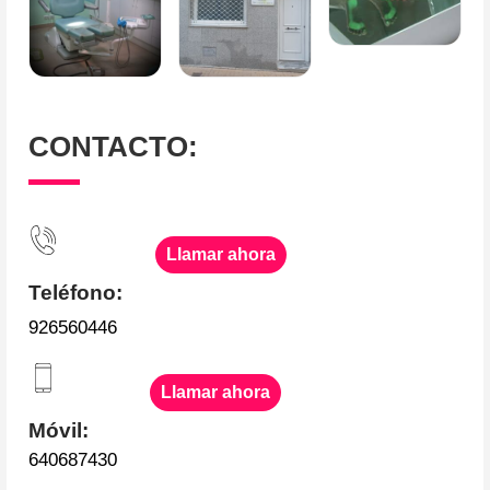
CONTACTO:
Llamar ahora
Teléfono:
926560446
Llamar ahora
Móvil:
640687430